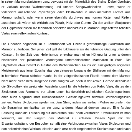
in seinen Marmorskulpturen ganz bewusst mit der Materialität des Steins. Dabei überlistet
er vielfach unsere Wahrnehmung und unsere Sehgewohnheiten – etwa, wenn er
federleicht aussehende Papierflieger oder Plastikdübel in monumentalem Format aus
Marmor schafft; oder wenn seine ebenfalls durchweg marmornen Kisten und Reifen
aussehen, als wären sie wirklich aus Plastik, Holz oder Gummi. Zu den antiken Skulpturen
der Glyptothek bilden die technisch perfekten und virtuos in Marmor umgesetzten Arbeiten
Viales einen effektvollen Kontrast.
Die Griechen begannen im 7. Jahrhundert vor Christus großformatige Skulpturen aus
Marmor zu fertigen. Seit jener Zeit galt die Bildhauerei als die führende Gattung unter den
Künsten. In der Zeit des Hellenismus erreichte man einen Höhepunkt unter anderem
hinsichtlich der plastischen Wiedergabe unterschiedlicher Materialien in Stein. Die
Glyptothek etwa besitzt in Gestalt des Barberinischen Fauns ein einzigartiges originales
Meisterwerk aus jener Epoche, das den virtuosen Umgang der Bildhauer mit dem Marmor
in herrlicher Weise sichtbar macht. In der zeitgenössischen Plastik kommt dem Marmor
nicht mehr diese herausragende Bedeutung zu wie noch in der Antike. Gerade deshalb ist
die Glyptothek ein geeigneter Ausstellungsort für die Arbeiten von Fabio Viale, die zu den
Skulpturen des Altertums vor allem unter handwerklich-technischen Gesichtspunkten,
aber auch aufgrund ihrer illusionistischen Gestaltungskraft reizvolle Verbindungslinien
ziehen. Viales Skulpturen spielen mit dem Stein, indem sie vielfach Motive aufgreifen, die
die Betrachter unmittelbar an ein ganz anderes Material denken lassen. Eine farbige
Fassung kann die Täuschung auf den ersten Blick noch verstärken. Unwillkürlich ist man
versucht, mit den Fingern das Material zu ertasten. Dieses Spiel mit der
Erwartungshaltung der Besucher schafft eine Verbindung zwischen Viales Skulpturen und
den hellenistischen Werken, die sich auch erst nach eingehendem Studium nach und nach