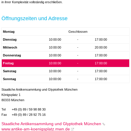
in ihrer Komplexität vollständig erschließen.
Öffnungszeiten und Adresse
Montag
Geschlossen
Dienstag
10:00:00
-
17:00:00
Mittwoch
10:00:00
-
20:00:00
Donnerstag
10:00:00
-
17:00:00
Freitag
10:00:00
-
17:00:00
Samstag
10:00:00
-
17:00:00
Sonntag
10:00:00
-
17:00:00
Staatliche Antikensammlung und Glyptothek München
Königsplatz 1
80333 München
Tel
+49 (0) 89 / 59 98 88 30
Fax
+49 (0) 89 / 28 92 75 16
Staatliche Antikensammlung und Glyptothek München
www.antike-am-koenigsplatz.mwn.de