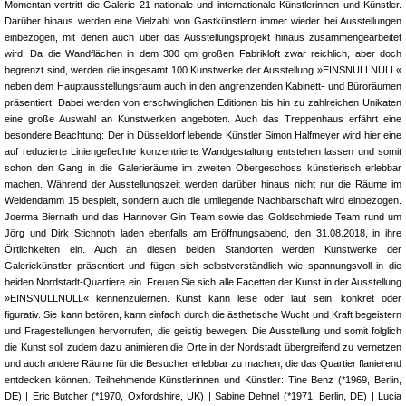
Momentan vertritt die Galerie 21 nationale und internationale Künstlerinnen und Künstler.
Darüber hinaus werden eine Vielzahl von Gastkünstlern immer wieder bei Ausstellungen
einbezogen, mit denen auch über das Ausstellungsprojekt hinaus zusammengearbeitet
wird. Da die Wandflächen in dem 300 qm großen Fabrikloft zwar reichlich, aber doch
begrenzt sind, werden die insgesamt 100 Kunstwerke der Ausstellung »EINSNULLNULL«
neben dem Hauptausstellungsraum auch in den angrenzenden Kabinett- und Büroräumen
präsentiert. Dabei werden von erschwinglichen Editionen bis hin zu zahlreichen Unikaten
eine große Auswahl an Kunstwerken angeboten. Auch das Treppenhaus erfährt eine
besondere Beachtung: Der in Düsseldorf lebende Künstler Simon Halfmeyer wird hier eine
auf reduzierte Liniengeflechte konzentrierte Wandgestaltung entstehen lassen und somit
schon den Gang in die Galerieräume im zweiten Obergeschoss künstlerisch erlebbar
machen. Während der Ausstellungszeit werden darüber hinaus nicht nur die Räume im
Weidendamm 15 bespielt, sondern auch die umliegende Nachbarschaft wird einbezogen.
Joerma Biernath und das Hannover Gin Team sowie das Goldschmiede Team rund um
Jörg und Dirk Stichnoth laden ebenfalls am Eröffnungsabend, den 31.08.2018, in ihre
Örtlichkeiten ein. Auch an diesen beiden Standorten werden Kunstwerke der
Galeriekünstler präsentiert und fügen sich selbstverständlich wie spannungsvoll in die
beiden Nordstadt-Quartiere ein. Freuen Sie sich alle Facetten der Kunst in der Ausstellung
»EINSNULLNULL« kennenzulernen. Kunst kann leise oder laut sein, konkret oder
figurativ. Sie kann betören, kann einfach durch die ästhetische Wucht und Kraft begeistern
und Fragestellungen hervorrufen, die geistig bewegen. Die Ausstellung und somit folglich
die Kunst soll zudem dazu animieren die Orte in der Nordstadt übergreifend zu vernetzen
und auch andere Räume für die Besucher erlebbar zu machen, die das Quartier flanierend
entdecken können. Teilnehmende Künstlerinnen und Künstler: Tine Benz (*1969, Berlin,
DE) | Eric Butcher (*1970, Oxfordshire, UK) | Sabine Dehnel (*1971, Berlin, DE) | Lucia