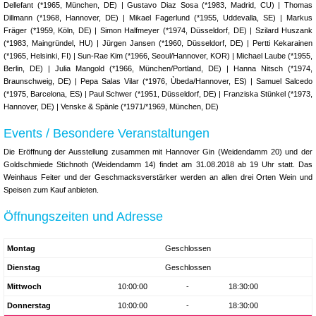
Dellefant (*1965, München, DE) | Gustavo Diaz Sosa (*1983, Madrid, CU) | Thomas
Dillmann (*1968, Hannover, DE) | Mikael Fagerlund (*1955, Uddevalla, SE) | Markus
Fräger (*1959, Köln, DE) | Simon Halfmeyer (*1974, Düsseldorf, DE) | Szilard Huszank
(*1983, Maingründel, HU) | Jürgen Jansen (*1960, Düsseldorf, DE) | Pertti Kekarainen
(*1965, Helsinki, FI) | Sun-Rae Kim (*1966, Seoul/Hannover, KOR) | Michael Laube (*1955,
Berlin, DE) | Julia Mangold (*1966, München/Portland, DE) | Hanna Nitsch (*1974,
Braunschweig, DE) | Pepa Salas Vilar (*1976, Ùbeda/Hannover, ES) | Samuel Salcedo
(*1975, Barcelona, ES) | Paul Schwer (*1951, Düsseldorf, DE) | Franziska Stünkel (*1973,
Hannover, DE) | Venske & Spänle (*1971/*1969, München, DE)
Events / Besondere Veranstaltungen
Die Eröffnung der Ausstellung zusammen mit Hannover Gin (Weidendamm 20) und der
Goldschmiede Stichnoth (Weidendamm 14) findet am 31.08.2018 ab 19 Uhr statt. Das
Weinhaus Feiter und der Geschmacksverstärker werden an allen drei Orten Wein und
Speisen zum Kauf anbieten.
Öffnungszeiten und Adresse
Montag
Geschlossen
Dienstag
Geschlossen
Mittwoch
10:00:00
-
18:30:00
Donnerstag
10:00:00
-
18:30:00