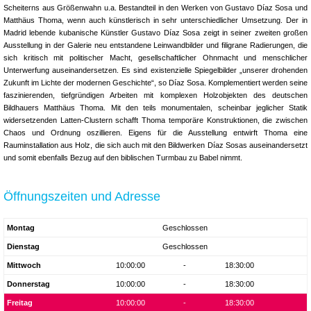
Scheiterns aus Größenwahn u.a. Bestandteil in den Werken von Gustavo Díaz Sosa und
Matthäus Thoma, wenn auch künstlerisch in sehr unterschiedlicher Umsetzung. Der in
Madrid lebende kubanische Künstler Gustavo Díaz Sosa zeigt in seiner zweiten großen
Ausstellung in der Galerie neu entstandene Leinwandbilder und filigrane Radierungen, die
sich kritisch mit politischer Macht, gesellschaftlicher Ohnmacht und menschlicher
Unterwerfung auseinandersetzen. Es sind existenzielle Spiegelbilder „unserer drohenden
Zukunft im Lichte der modernen Geschichte“, so Díaz Sosa. Komplementiert werden seine
faszinierenden, tiefgründigen Arbeiten mit komplexen Holzobjekten des deutschen
Bildhauers Matthäus Thoma. Mit den teils monumentalen, scheinbar jeglicher Statik
widersetzenden Latten-Clustern schafft Thoma temporäre Konstruktionen, die zwischen
Chaos und Ordnung oszillieren. Eigens für die Ausstellung entwirft Thoma eine
Rauminstallation aus Holz, die sich auch mit den Bildwerken Díaz Sosas auseinandersetzt
und somit ebenfalls Bezug auf den biblischen Turmbau zu Babel nimmt.
Öffnungszeiten und Adresse
Montag
Geschlossen
Dienstag
Geschlossen
Mittwoch
10:00:00
-
18:30:00
Donnerstag
10:00:00
-
18:30:00
Freitag
10:00:00
-
18:30:00