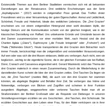
Existenzielle Themen aus dem Berliner Stadtleben vermischen sich mit alt bekannten
Darstellungen aus der Renaissance. Drei weibliche Erscheinungen aus der Serie
„Asphaltgrazien “ (2017) werden in zeitgemäßer Pose gemalt. Das Treffen dreier
Freundinnen wird zu einer Versammlung der guten Eigenschaften: Anmut und Lieblichkeit,
Schönheit, Freude und Heiterkeit, Ideale des weiblichen Liebreizes. Die „Drei Grazien“
erscheinen uns vor einem zeitgemäßen Hintergrund einer wohl desolaten Idylle, der
heutige Diskurs und die Kommunikation scheint von der gleichen Innigkeit, wie in der
klassischen Darstellung von Raffael. Uns unbekannte Gründe und Umstände lassen die
drei Damen zusammenrücken vor einer morbiden Welt…nach Hesiod sind die drei
Chariten Aglaia („Glanz"), Euphrosyne („die Freude bringende" oder „Frohsinn") und
Thalia ("blühendes Glück"). Heute transportieren die drei Grazien dem Betrachter noch
immer Freude, berücksichtigt man die zeitgemäßen und existentiellen Voraussetzungen.
Auf wen oder was sich die drei Musen einlassen, bleibt uns verborgen. Auch nicht, wen sie
beglücken...wichtig ist die eigentliche Szene, die in der gleichen Formation wie bei Raffael,
Dürer, Cranach und Cassanova angeordnet wird. Gerard Waskievitz setzt das Thema der
drei Grazien malerisch in einen neuen Zusammenhang. Durch die Wiederholung in der
darstellenden Kunst scheint die Idee der drei Grazien zeitlos. Drei Taschen Da liegen sie
nun, die „Drei Taschen“ (zweites Bild), die auch von den drei Grazien her stammen
könnten, als abgelegte Begleiter und Behälter ihrer Zeit. Sie verbergen das Intime und
Notwendige, verborgen von Blicken und Zugriffen und scheinen in ihrer Funktion
ausgedient. Abgelegte, weggeworfene oder verlorene Taschen findet man oft an
Straßenrändern der Berliner Großstadt oder als Requisite von Diebesgut. In unseren
Vorstellungsvermögen erzählen sie uns Geschichten…drei Taschen, drei Schicksale. Sie
erzählen Geschichten aus dem Leben einer Frau, für den Maler verkörpern sie in ihrer