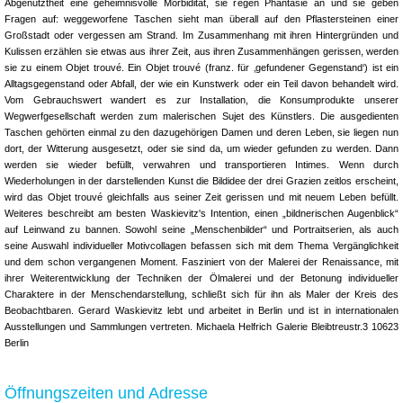
Abgenutztheit eine geheimnisvolle Morbidität, sie regen Phantasie an und sie geben
Fragen auf: weggeworfene Taschen sieht man überall auf den Pflastersteinen einer
Großstadt oder vergessen am Strand. Im Zusammenhang mit ihren Hintergründen und
Kulissen erzählen sie etwas aus ihrer Zeit, aus ihren Zusammenhängen gerissen, werden
sie zu einem Objet trouvé. Ein Objet trouvé (franz. für ‚gefundener Gegenstand‘) ist ein
Alltagsgegenstand oder Abfall, der wie ein Kunstwerk oder ein Teil davon behandelt wird.
Vom Gebrauchswert wandert es zur Installation, die Konsumprodukte unserer
Wegwerfgesellschaft werden zum malerischen Sujet des Künstlers. Die ausgedienten
Taschen gehörten einmal zu den dazugehörigen Damen und deren Leben, sie liegen nun
dort, der Witterung ausgesetzt, oder sie sind da, um wieder gefunden zu werden. Dann
werden sie wieder befüllt, verwahren und transportieren Intimes. Wenn durch
Wiederholungen in der darstellenden Kunst die Bildidee der drei Grazien zeitlos erscheint,
wird das Objet trouvé gleichfalls aus seiner Zeit gerissen und mit neuem Leben befüllt.
Weiteres beschreibt am besten Waskievitz's Intention, einen „bildnerischen Augenblick“
auf Leinwand zu bannen. Sowohl seine „Menschenbilder“ und Portraitserien, als auch
seine Auswahl individueller Motivcollagen befassen sich mit dem Thema Vergänglichkeit
und dem schon vergangenen Moment. Fasziniert von der Malerei der Renaissance, mit
ihrer Weiterentwicklung der Techniken der Ölmalerei und der Betonung individueller
Charaktere in der Menschendarstellung, schließt sich für ihn als Maler der Kreis des
Beobachtbaren. Gerard Waskievitz lebt und arbeitet in Berlin und ist in internationalen
Ausstellungen und Sammlungen vertreten. Michaela Helfrich Galerie Bleibtreustr.3 10623
Berlin
Öffnungszeiten und Adresse