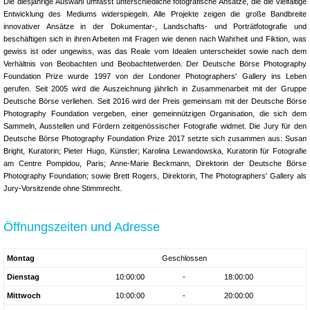
Die diesjährige Auswahl umfasst unterschiedliche fotografische Ansätze, die die vielfältige
Entwicklung des Mediums widerspiegeln. Alle Projekte zeigen die große Bandbreite
innovativer Ansätze in der Dokumentar-, Landschafts- und Porträtfotografie und
beschäftigen sich in ihren Arbeiten mit Fragen wie denen nach Wahrheit und Fiktion, was
gewiss ist oder ungewiss, was das Reale vom Idealen unterscheidet sowie nach dem
Verhältnis von Beobachten und Beobachtetwerden. Der Deutsche Börse Photography
Foundation Prize wurde 1997 von der Londoner Photographers' Gallery ins Leben
gerufen. Seit 2005 wird die Auszeichnung jährlich in Zusammenarbeit mit der Gruppe
Deutsche Börse verliehen. Seit 2016 wird der Preis gemeinsam mit der Deutsche Börse
Photography Foundation vergeben, einer gemeinnützigen Organisation, die sich dem
Sammeln, Ausstellen und Fördern zeitgenössischer Fotografie widmet. Die Jury für den
Deutsche Börse Photography Foundation Prize 2017 setzte sich zusammen aus: Susan
Bright, Kuratorin; Pieter Hugo, Künstler; Karolina Lewandowska, Kuratorin für Fotografie
am Centre Pompidou, Paris; Anne-Marie Beckmann, Direktorin der Deutsche Börse
Photography Foundation; sowie Brett Rogers, Direktorin, The Photographers' Gallery als
Jury-Vorsitzende ohne Stimmrecht.
Öffnungszeiten und Adresse
Montag
Geschlossen
Dienstag
10:00:00
-
18:00:00
Mittwoch
10:00:00
-
20:00:00