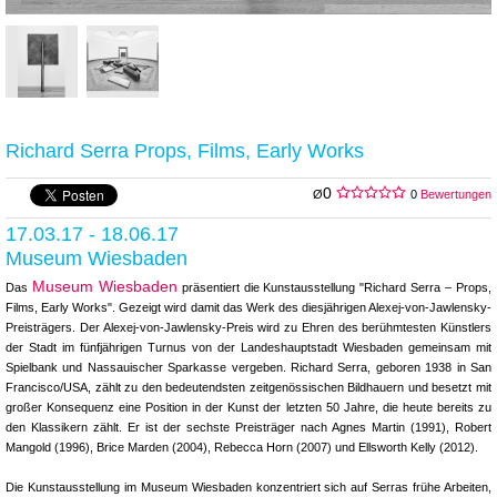
Richard Serra Props, Films, Early Works
0
Ø
0
Bewertungen
17.03.17 - 18.06.17
Museum Wiesbaden
Museum Wiesbaden
Das
präsentiert die Kunstausstellung "Richard Serra – Props,
Films, Early Works". Gezeigt wird damit das Werk des diesjährigen Alexej-von-Jawlensky-
Preisträgers. Der Alexej-von-Jawlensky-Preis wird zu Ehren des berühmtesten Künstlers
der Stadt im fünfjährigen Turnus von der Landeshauptstadt Wiesbaden gemeinsam mit
Spielbank und Nassauischer Sparkasse vergeben. Richard Serra, geboren 1938 in San
Francisco/USA, zählt zu den bedeutendsten zeitgenössischen Bildhauern und besetzt mit
großer Konsequenz eine Position in der Kunst der letzten 50 Jahre, die heute bereits zu
den Klassikern zählt. Er ist der sechste Preisträger nach Agnes Martin (1991), Robert
Mangold (1996), Brice Marden (2004), Rebecca Horn (2007) und Ellsworth Kelly (2012).
Die Kunstausstellung im Museum Wiesbaden konzentriert sich auf Serras frühe Arbeiten,