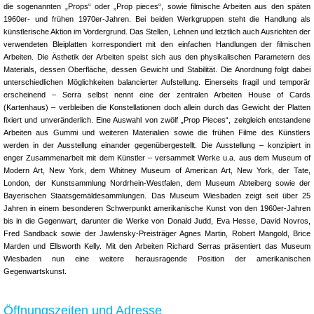
die sogenannten „Props“ oder „Prop pieces“, sowie filmische Arbeiten aus den späten
1960er- und frühen 1970er-Jahren. Bei beiden Werkgruppen steht die Handlung als
künstlerische Aktion im Vordergrund. Das Stellen, Lehnen und letztlich auch Ausrichten der
verwendeten Bleiplatten korrespondiert mit den einfachen Handlungen der filmischen
Arbeiten. Die Ästhetik der Arbeiten speist sich aus den physikalischen Parametern des
Materials, dessen Oberfläche, dessen Gewicht und Stabilität. Die Anordnung folgt dabei
unterschiedlichen Möglichkeiten balancierter Aufstellung. Einerseits fragil und temporär
erscheinend – Serra selbst nennt eine der zentralen Arbeiten House of Cards
(Kartenhaus) – verbleiben die Konstellationen doch allein durch das Gewicht der Platten
fixiert und unveränderlich. Eine Auswahl von zwölf „Prop Pieces“, zeitgleich entstandene
Arbeiten aus Gummi und weiteren Materialien sowie die frühen Filme des Künstlers
werden in der Ausstellung einander gegenübergestellt. Die Ausstellung – konzipiert in
enger Zusammenarbeit mit dem Künstler – versammelt Werke u.a. aus dem Museum of
Modern Art, New York, dem Whitney Museum of American Art, New York, der Tate,
London, der Kunstsammlung Nordrhein-Westfalen, dem Museum Abteiberg sowie der
Bayerischen Staatsgemäldesammlungen. Das Museum Wiesbaden zeigt seit über 25
Jahren in einem besonderen Schwerpunkt amerikanische Kunst von den 1960er-Jahren
bis in die Gegenwart, darunter die Werke von Donald Judd, Eva Hesse, David Novros,
Fred Sandback sowie der Jawlensky-Preisträger Agnes Martin, Robert Mangold, Brice
Marden und Ellsworth Kelly. Mit den Arbeiten Richard Serras präsentiert das Museum
Wiesbaden nun eine weitere herausragende Position der amerikanischen
Gegenwartskunst.
Öffnungszeiten und Adresse