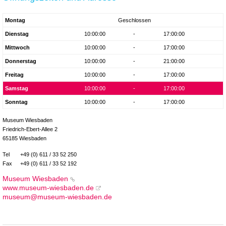
Montag
Geschlossen
Dienstag
10:00:00
-
17:00:00
Mittwoch
10:00:00
-
17:00:00
Donnerstag
10:00:00
-
21:00:00
Freitag
10:00:00
-
17:00:00
Samstag
10:00:00
-
17:00:00
Sonntag
10:00:00
-
17:00:00
Museum Wiesbaden
Friedrich-Ebert-Allee 2
65185 Wiesbaden
Tel
+49 (0) 611 / 33 52 250
Fax
+49 (0) 611 / 33 52 192
Museum Wiesbaden
www.museum-wiesbaden.de
museum@museum-wiesbaden.de