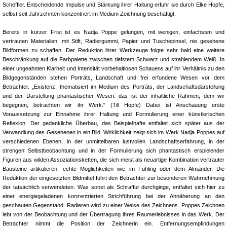
Scheffler. Entscheidende Impulse und Stärkung ihrer Haltung erfuhr sie durch Elke Hopfe,
selbst seit Jahrzehnten konzentriert im Medium Zeichnung beschäftigt.
Bereits in kurzer Frist ist es Nadja Poppe gelungen, mit wenigen, einfachsten und
vertrauten Materialien, mit Stift, Radiergummi, Papier und Tuschepinsel, nie gesehene
Bildformen zu schaffen. Der Reduktion ihrer Werkzeuge folgte sehr bald eine weitere
Beschränkung auf die Farbpalette zwischen tiefstem Schwarz und strahlendem Weiß. In
einer ungeahnten Klarheit und Intensität vorbehaltlosen Schauens auf ihr Verhältnis zu den
Bildgegenständen stehen Porträts, Landschaft und frei erfundene Wesen vor dem
Betrachter. „Existenz, thematisiert im Medium des Porträts, der Landschaftsdarstellung
und der Darstellung phantastischer Wesen: das ist der inhaltliche Rahmen, dem wir
begegnen, betrachten wir ihr Werk.“ (Till Hopfe) Dabei ist Anschauung erste
Voraussetzung zur Einnahme ihrer Haltung und Formulierung einer künstlerischen
Reflexion. Der gedankliche Überbau, das Beispielhafte entfaltet sich später aus der
Verwandlung des Gesehenen in ein Bild. Wirklichkeit zeigt sich im Werk Nadja Poppes auf
verschiedenen Ebenen, in der unmittelbaren lustvollen Landschaftserfahrung, in der
strengen Selbstbeobachtung und in der Formulierung sich phantastisch erspielender
Figuren aus wilden Assoziationsketten, die sich meist als neuartige Kombination vertrauter
Bausteine artikulieren, echte Möglichkeiten wie im Fühling oder dem Almander. Die
Reduktion der eingesetzten Bildmittel führt den Betrachter zur besonderen Wahrnehmung
der tatsächlich verwendeten. Was sonst als Schraffur durchginge, entfaltet sich hier zu
einer energiegeladenen konzentrierten Strichführung bei der Annäherung an den
geschauten Gegenstand. Radieren wird zu einer Weise des Zeichnens. Poppes Zeichnen
lebt von der Beobachtung und der Übertragung ihres Raumerlebnisses in das Werk. Der
Betrachter nimmt die Position der Zeichnerin ein. Entfernungsempfindungen