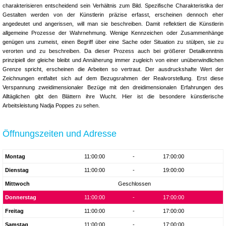
charakterisieren entscheidend sein Verhältnis zum Bild. Spezifische Charakteristika der
Gestalten werden von der Künstlerin präzise erfasst, erscheinen dennoch eher
angedeutet und angerissen, will man sie beschreiben. Damit reflektiert die Künstlerin
allgemeine Prozesse der Wahrnehmung. Wenige Kennzeichen oder Zusammenhänge
genügen uns zumeist, einen Begriff über eine Sache oder Situation zu stülpen, sie zu
verorten und zu beschreiben. Da dieser Prozess auch bei größerer Detailkenntnis
prinzipiell der gleiche bleibt und Annäherung immer zugleich von einer unüberwindlichen
Grenze spricht, erscheinen die Arbeiten so vertraut. Der ausdruckshafte Wert der
Zeichnungen entfaltet sich auf dem Bezugsrahmen der Realvorstellung. Erst diese
Verspannung zweidimensionaler Bezüge mit den dreidimensionalen Erfahrungen des
Alltäglichen gibt den Blättern ihre Wucht. Hier ist die besondere künstlerische
Arbeitsleistung Nadja Poppes zu sehen.
Öffnungszeiten und Adresse
Montag
11:00:00
-
17:00:00
Dienstag
11:00:00
-
19:00:00
Mittwoch
Geschlossen
Donnerstag
11:00:00
-
17:00:00
Freitag
11:00:00
-
17:00:00
Samstag
11:00:00
-
17:00:00