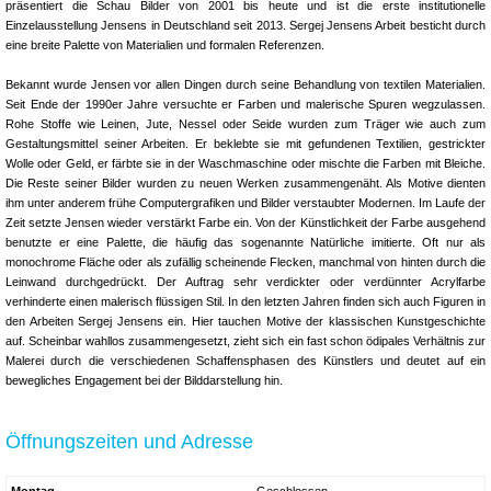
präsentiert die Schau Bilder von 2001 bis heute und ist die erste institutionelle
Einzelausstellung Jensens in Deutschland seit 2013. Sergej Jensens Arbeit besticht durch
eine breite Palette von Materialien und formalen Referenzen.
Bekannt wurde Jensen vor allen Dingen durch seine Behandlung von textilen Materialien.
Seit Ende der 1990er Jahre versuchte er Farben und malerische Spuren wegzulassen.
Rohe Stoffe wie Leinen, Jute, Nessel oder Seide wurden zum Träger wie auch zum
Gestaltungsmittel seiner Arbeiten. Er beklebte sie mit gefundenen Textilien, gestrickter
Wolle oder Geld, er färbte sie in der Waschmaschine oder mischte die Farben mit Bleiche.
Die Reste seiner Bilder wurden zu neuen Werken zusammengenäht. Als Motive dienten
ihm unter anderem frühe Computergrafiken und Bilder verstaubter Modernen. Im Laufe der
Zeit setzte Jensen wieder verstärkt Farbe ein. Von der Künstlichkeit der Farbe ausgehend
benutzte er eine Palette, die häufig das sogenannte Natürliche imitierte. Oft nur als
monochrome Fläche oder als zufällig scheinende Flecken, manchmal von hinten durch die
Leinwand durchgedrückt. Der Auftrag sehr verdickter oder verdünnter Acrylfarbe
verhinderte einen malerisch flüssigen Stil. In den letzten Jahren finden sich auch Figuren in
den Arbeiten Sergej Jensens ein. Hier tauchen Motive der klassischen Kunstgeschichte
auf. Scheinbar wahllos zusammengesetzt, zieht sich ein fast schon ödipales Verhältnis zur
Malerei durch die verschiedenen Schaffensphasen des Künstlers und deutet auf ein
bewegliches Engagement bei der Bilddarstellung hin.
Öffnungszeiten und Adresse
Montag
Geschlossen