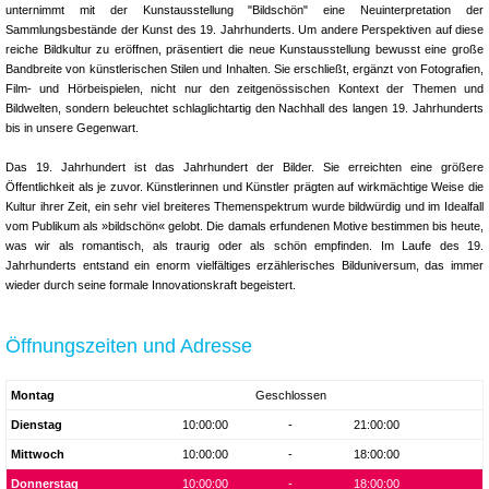
unternimmt mit der Kunstausstellung "Bildschön" eine Neuinterpretation der
Sammlungsbestände der Kunst des 19. Jahrhunderts. Um andere Perspektiven auf diese
reiche Bildkultur zu eröffnen, präsentiert die neue Kunstausstellung bewusst eine große
Bandbreite von künstlerischen Stilen und Inhalten. Sie erschließt, ergänzt von Fotografien,
Film- und Hörbeispielen, nicht nur den zeitgenössischen Kontext der Themen und
Bildwelten, sondern beleuchtet schlaglichtartig den Nachhall des langen 19. Jahrhunderts
bis in unsere Gegenwart.
Das 19. Jahrhundert ist das Jahrhundert der Bilder. Sie erreichten eine größere
Öffentlichkeit als je zuvor. Künstlerinnen und Künstler prägten auf wirkmächtige Weise die
Kultur ihrer Zeit, ein sehr viel breiteres Themenspektrum wurde bildwürdig und im Idealfall
vom Publikum als »bildschön« gelobt. Die damals erfundenen Motive bestimmen bis heute,
was wir als romantisch, als traurig oder als schön empfinden. Im Laufe des 19.
Jahrhunderts entstand ein enorm vielfältiges erzählerisches Bilduniversum, das immer
wieder durch seine formale Innovationskraft begeistert.
Öffnungszeiten und Adresse
Montag
Geschlossen
Dienstag
10:00:00
-
21:00:00
Mittwoch
10:00:00
-
18:00:00
Donnerstag
10:00:00
-
18:00:00