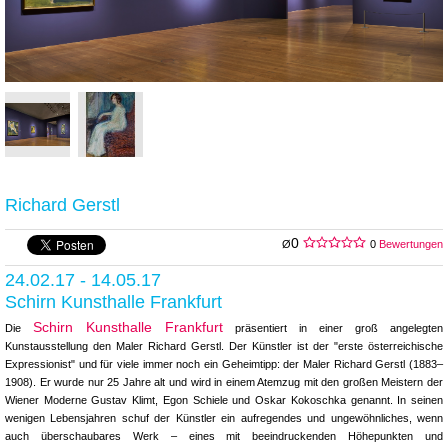
Richard Gerstl
0
Ø
0
Bewertungen
24.02.17 - 14.05.17
Schirn Kunsthalle Frankfurt
Schirn Kunsthalle Frankfurt
Die
präsentiert in einer groß angelegten
Kunstausstellung den Maler Richard Gerstl. Der Künstler ist der "erste österreichische
Expressionist" und für viele immer noch ein Geheimtipp: der Maler Richard Gerstl (1883–
1908). Er wurde nur 25 Jahre alt und wird in einem Atemzug mit den großen Meistern der
Wiener Moderne Gustav Klimt, Egon Schiele und Oskar Kokoschka genannt. In seinen
wenigen Lebensjahren schuf der Künstler ein aufregendes und ungewöhnliches, wenn
auch überschaubares Werk – eines mit beeindruckenden Höhepunkten und