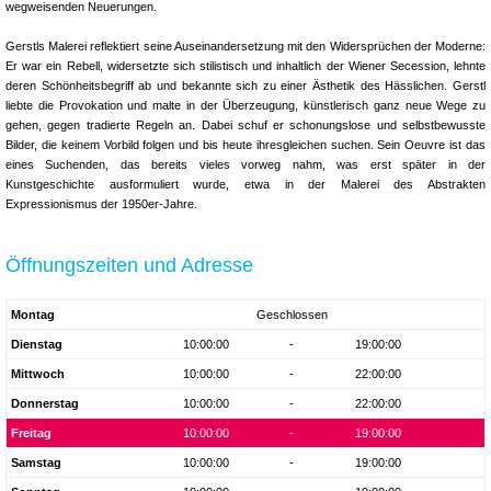
wegweisenden Neuerungen.
Gerstls Malerei reflektiert seine Auseinandersetzung mit den Widersprüchen der Moderne:
Er war ein Rebell, widersetzte sich stilistisch und inhaltlich der Wiener Secession, lehnte
deren Schönheitsbegriff ab und bekannte sich zu einer Ästhetik des Hässlichen. Gerstl
liebte die Provokation und malte in der Überzeugung, künstlerisch ganz neue Wege zu
gehen, gegen tradierte Regeln an. Dabei schuf er schonungslose und selbstbewusste
Bilder, die keinem Vorbild folgen und bis heute ihresgleichen suchen. Sein Oeuvre ist das
eines Suchenden, das bereits vieles vorweg nahm, was erst später in der
Kunstgeschichte ausformuliert wurde, etwa in der Malerei des Abstrakten
Expressionismus der 1950er-Jahre.
Öffnungszeiten und Adresse
Montag
Geschlossen
Dienstag
10:00:00
-
19:00:00
Mittwoch
10:00:00
-
22:00:00
Donnerstag
10:00:00
-
22:00:00
Freitag
10:00:00
-
19:00:00
Samstag
10:00:00
-
19:00:00