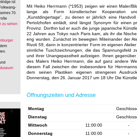
tridge ist
Mit Heiko Herrmann (*1953) zeigen wir einen Maler/Bi
 Folkwang-
lange als Form künstlerischer Kooperation und 
seines 70.
„Kunstdingertage“, zu denen er jährlich eine Handvol
große
Pertolzhofen einlädt, sind längst Synonym für einen p
 zu sehen
Provinz. Dorthin lud er auch die junge japanische Künstle
22 Jahren aus Tokyo nach Paris kam, als ihr die Nisc
eng wurden. Zunächst im bewegten Miteinander der At
enburger
Rivoli 59, dann in konzentrierter Form im eigenen Atelier
 dem
sinnliche Tuschzeichnungen, die das Spannungsfeld z
den.
und ihrer Unangepasstheit aufzeigen. Ihnen gegenüber
des Malers Heiko Herrmann, die auf ganz andere Weis
 und
diesem Fall zwischen der insbesondere für Herrmanns
 Museum
dem seinen Plastiken eigenen strengeren Ausdruc
Donnerstag, den 26. Januar 2017 um 18 Uhr Die Künstl
Öffnungszeiten und Adresse
Montag
Geschloss
Dienstag
Geschloss
Mittwoch
11:00:00
-
Donnerstag
11:00:00
-