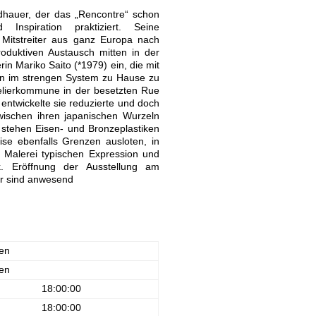
ldhauer, der das „Rencontre“ schon
Inspiration praktiziert. Seine
l Mitstreiter aus ganz Europa nach
roduktiven Austausch mitten in der
rin Mariko Saito (*1979) ein, die mit
hen im strengen System zu Hause zu
elierkommune in der besetzten Rue
 entwickelte sie reduzierte und doch
wischen ihren japanischen Wurzeln
 stehen Eisen- und Bronzeplastiken
e ebenfalls Grenzen ausloten, in
 Malerei typischen Expression und
k. Eröffnung der Ausstellung am
er sind anwesend
en
en
18:00:00
18:00:00