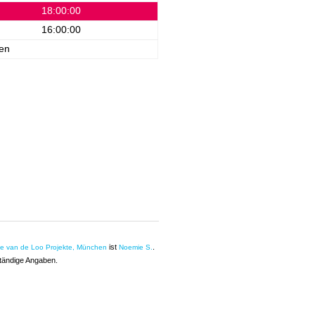
18:00:00
16:00:00
en
ist
.
ie van de Loo Projekte, München
Noemie S.
ständige Angaben.