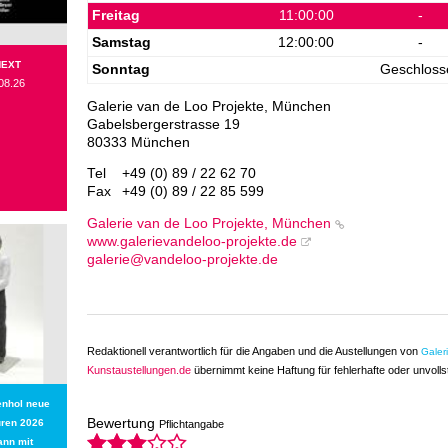
Freitag
11:00:00
-
Samstag
12:00:00
-
NEXT
Sonntag
Geschloss
08.26
Galerie van de Loo Projekte, München
Gabelsbergerstrasse 19
80333 München
Tel
+49 (0) 89 / 22 62 70
Fax
+49 (0) 89 / 22 85 599
Galerie van de Loo Projekte, München
www.galerievandeloo-projekte.de
galerie@vandeloo-projekte.de
Redaktionell verantwortlich für die Angaben und die Austellungen von
Galer
Kunstaustellungen.de
übernimmt keine Haftung für fehlerhafte oder unvoll
enhol neue
Bewertung
uren 2026
Pflichtangabe
ann mit