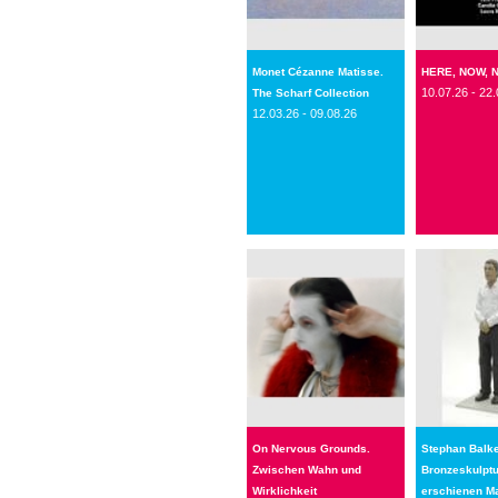
Monet Cézanne Matisse.
HERE, NOW, 
10.07.26 - 22.
The Scharf Collection
12.03.26 - 09.08.26
On Nervous Grounds.
Stephan Balk
Zwischen Wahn und
Bronzeskulpt
Wirklichkeit
erschienen M