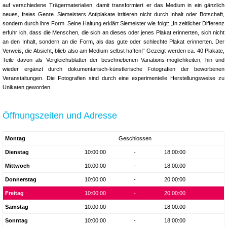
auf verschiedene Trägermaterialien, damit transformiert er das Medium in ein gänzlich
neues, freies Genre. Siemeisters Antiplakate irritieren nicht durch Inhalt oder Botschaft,
sondern durch ihre Form. Seine Haltung erklärt Siemeister wie folgt: „In zeitlicher Differenz
erfuhr ich, dass die Menschen, die sich an dieses oder jenes Plakat erinnerten, sich nicht
an den Inhalt, sondern an die Form, als das gute oder schlechte Plakat erinnerten. Der
Verweis, die Absicht, blieb also am Medium selbst haften!“ Gezeigt werden ca. 40 Plakate,
Teile davon als Vergleichsblätter der beschriebenen Variations-möglichkeiten, hin und
wieder ergänzt durch dokumentarisch-künstlerische Fotografien der beworbenen
Veranstaltungen. Die Fotografien sind durch eine experimentelle Herstellungsweise zu
Unikaten geworden.
Öffnungszeiten und Adresse
Montag
Geschlossen
Dienstag
10:00:00
-
18:00:00
Mittwoch
10:00:00
-
18:00:00
Donnerstag
10:00:00
-
20:00:00
Freitag
10:00:00
-
20:00:00
Samstag
10:00:00
-
18:00:00
Sonntag
10:00:00
-
18:00:00