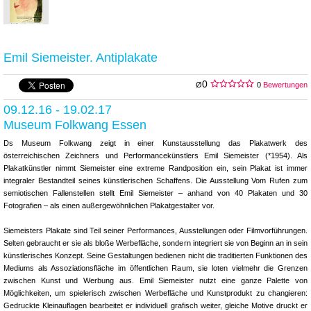
Emil Siemeister. Antiplakate
0
Ø
0
Bewertungen
09.12.16 - 19.02.17
Museum Folkwang Essen
Ds Museum Folkwang zeigt in einer Kunstausstellung das Plakatwerk des
österreichischen Zeichners und Performancekünstlers Emil Siemeister (*1954). Als
Plakatkünstler nimmt Siemeister eine extreme Randposition ein, sein Plakat ist immer
integraler Bestandteil seines künstlerischen Schaffens. Die Ausstellung Vom Rufen zum
semiotischen Fallenstellen stellt Emil Siemeister – anhand von 40 Plakaten und 30
Fotografien – als einen außergewöhnlichen Plakatgestalter vor.
Siemeisters Plakate sind Teil seiner Performances, Ausstellungen oder Filmvorführungen.
Selten gebraucht er sie als bloße Werbefläche, sondern integriert sie von Beginn an in sein
künstlerisches Konzept. Seine Gestaltungen bedienen nicht die traditierten Funktionen des
Mediums als Assoziationsfläche im öffentlichen Raum, sie loten vielmehr die Grenzen
zwischen Kunst und Werbung aus. Emil Siemeister nutzt eine ganze Palette von
Möglichkeiten, um spielerisch zwischen Werbefläche und Kunstprodukt zu changieren:
Gedruckte Kleinauflagen bearbeitet er individuell grafisch weiter, gleiche Motive druckt er