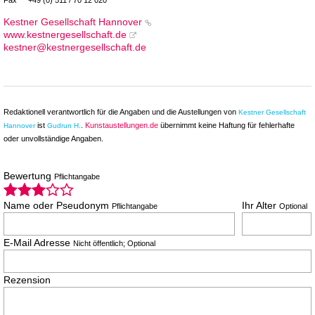
Fax
+49 (0) 511 / 70 12 020
Kestner Gesellschaft Hannover
www.kestnergesellschaft.de
kestner@kestnergesellschaft.de
Redaktionell verantwortlich für die Angaben und die Austellungen von
Kestner Gesellschaft
ist
.
Kunstaustellungen.de
übernimmt keine Haftung für fehlerhafte
Hannover
Gudrun H.
oder unvollständige Angaben.
Bewertung
Pflichtangabe
Name oder Pseudonym
Ihr Alter
Pflichtangabe
Optional
E-Mail Adresse
Nicht öffentlich; Optional
Rezension