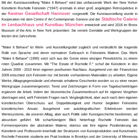
Mit der Kunstausstellung "Make It Behave" wird das umfassende Werk der New Yorker
Künstlerin Rochelle Feinstein (*1947) erstmals in einer groß angelegten Retrospektive in
Kestner Gesellschaft Hannover
der
vorgestellt. Die Kunstausstellung wurde in
Städtische Galerie
Kooperation mit dem Centre d' Art Contemporain Geneve und der
im Lenbachhaus und Kunstbau München
entwickelt und wird 2018 im Bronx
Museum of the Arts in New York präsentiert. Sie vereint Gemälde und Werkgruppen der
letzten drei Jahrzehnte.
"Make It Behave" ist Werk- und Ausstellungstitel zugleich und verdeutlicht die tragende
Rolle von Sprache und deren normativer Gebrauch in Feinsteins Malerei. Das Werk
"Make It Behave" (1990) setzt sich aus der Geste eines einzigen Pinselstrichs zu einem
roten Quadrat zusammen. Mit "The Estate of Rochelle F." schuf die Künstlerin in den
Jahren 2009 - 2010 ihren eigenen posthumen Nachlass. Ausgehend von der Finanzkrise
2009 entschied sich Feinstein nur mit bereits vorhandenen Materialien zu arbeiten. Eigene
Werke, Alltagsgegenstände und ehemals erhaltene Geschenke wurden so zu einer neuen
Werkgruppe zusammengesetzt. Texte und Zeichnungen in Form von Tagebucheinträgen
ergänzen die Arbeit. Indem der ökonomische Zusammenbruch auf ihr eigenes Vorgehen
übertragen wird, wirft Feinstein Fragen nach Vergänglichkeit, aber auch nach dem eigenen
künstlerischen Überschuss auf. Doppeldeutigkeit und Humor begleiten Feinsteins
künstlerischen Ansatz. Ausgehend von autobiografischen Erlebnissen werden
Wertesysteme, die unseren Alltag, aber auch Politik oder Kunstgeschichte bestimmen, ad
absurdum geführt. Mit scharfsinnigem Blick hinterfragt Rochelle Feinstein das
Formenrepertoire der abstrakten Malerei, ebenso wie ihre eigene Positionierung als
Künstlerin und Professorin innerhalb der Strukturen von Kunstproduktion und Kunstmarkt.
Rochelle Feinstein studierte am Pratt Institute in Brooklyn und der University of Minnesota