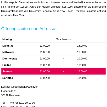
in Minneapolis. Sie arbeitete zunächst als Modezeichnerin und Werbeillustratorin, bevor sie
sich Anfang der 1980er Jahre der Malerei widmete. Seit 1994 unterrichtet sie Malerei und
Druckgrafik an der Yale University School of Art in New Haven. Rochelle Feinstein lebt und
arbeitet in New York.
Öffnungszeiten und Adresse
Montag
Geschlossen
Dienstag
11:00:00
-
18:00:00
Mittwoch
11:00:00
-
18:00:00
Donnerstag
11:00:00
-
20:00:00
Freitag
11:00:00
-
18:00:00
Samstag
11:00:00
-
18:00:00
Sonntag
11:00:00
-
18:00:00
Kestner Gesellschaft Hannover
Goseriede 11
30159 Hannover
Tel
+49 (0) 511 / 70 12 00