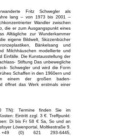
wanderte Fritz Schwegler als
Jahre lang – von 1973 bis 2001 –
chkonzentrierter Wandler zwischen
b, die er zum Ausgangspunkt eines
as Alltägliche zur Wunderkammer
die eigene Bildwelt, Skizzenbücher
onzeplastiken, Bänkelsang und
und Milchhäuschen modellierte und
d Einfälle. Die Kunstausstellung der
achlass- Stiftung Das unbewegliche
neck- Schwegler und wird die Form
rühes Schaffen in den 1960ern und
um einem der großen baden-
d öffnet das Werk erstmals einer
20 TN): Termine finden Sie im
ten: Eintritt zzgl. 3 €. Treffpunkt:
pen: Di bis Fr 58 € Sa, So und an
foyer Löwenportal, Moltkestraße 9.
 +49 (0) 621 293-6445,