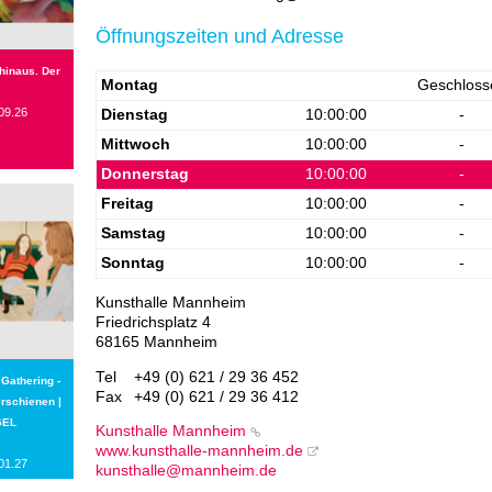
Öffnungszeiten und Adresse
 hinaus. Der
Montag
Geschloss
09.26
Dienstag
10:00:00
-
Mittwoch
10:00:00
-
Donnerstag
10:00:00
-
Freitag
10:00:00
-
Samstag
10:00:00
-
Sonntag
10:00:00
-
Kunsthalle Mannheim
Friedrichsplatz 4
68165 Mannheim
Tel
+49 (0) 621 / 29 36 452
 Gathering -
Fax
+49 (0) 621 / 29 36 412
erschienen |
GEL
Kunsthalle Mannheim
www.kunsthalle-mannheim.de
01.27
kunsthalle@mannheim.de