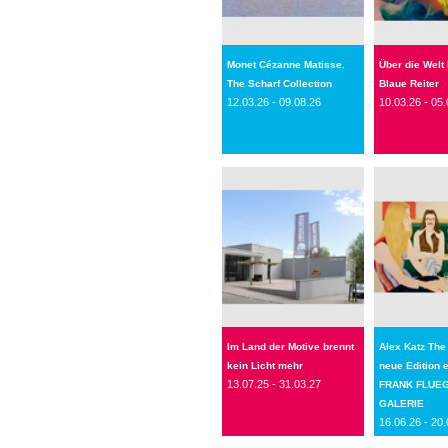
Monet Cézanne Matisse.
Über die Welt
The Scharf Collection
Blaue Reiter
12.03.26 - 09.08.26
10.03.26 - 05.
Im Land der Motive brennt
Alex Katz The
kein Licht mehr
neue Edition 
13.07.25 - 31.03.27
FRANK FLUE
GALERIE
16.06.26 - 20.