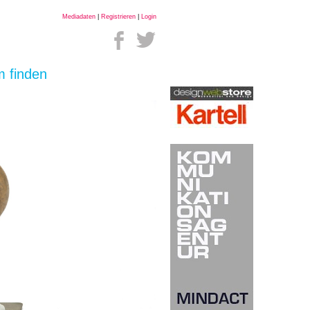
Mediadaten
|
Registrieren
|
Login
m finden