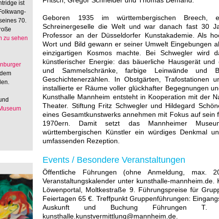
Fritsch, Gregor Schneider und Thomas Demand.
tridge ist
 Folkwang-
Geboren 1935 im württembergischen Breech, er
seines 70.
Schreinergeselle die Welt und war danach fast 30 
große
Professor an der Düsseldorfer Kunstakademie. Als ho
 zu sehen
Wort und Bild gewann er seiner Umwelt Eingebungen a
einzigartigen Kosmos machte. Bei Schwegler wird d
künstlerischer Energie: das bäuerliche Hausgerät und 
enburger
und Sammelschränke, farbige Leinwände und Br
 dem
Geschichtenerzählen. In Obstgärten, Trafostationen 
den.
installierte er Räume voller glückhafter Begegnungen un
Kunsthalle Mannheim entsteht in Kooperation mit der N
 und
Theater. Stiftung Fritz Schwegler und Hildegard Schö
 Museum
eines Gesamtkunstwerks annehmen mit Fokus auf sein f
1970ern. Damit setzt das Mannheimer Muse
württembergischen Künstler ein würdiges Denkmal un
umfassenden Rezeption.
Events / Besondere Veranstaltungen
Öffentliche Führungen (ohne Anmeldung, max. 
Veranstaltungskalender unter kunsthalle-mannheim.de. Kos
Löwenportal, Moltkestraße 9. Führungspreise für Grup
Feiertagen 65 €. Treffpunkt Gruppenführungen: Eingangs
Auskunft und Buchung Führungen T.
kunsthalle.kunstvermittlung@mannheim.de.