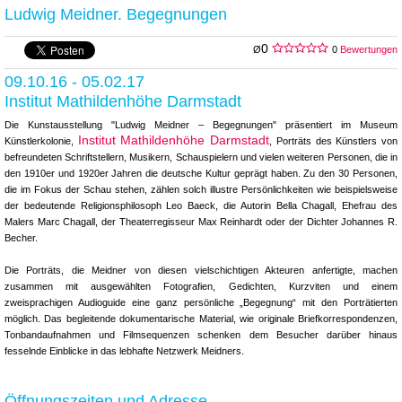
Ludwig Meidner. Begegnungen
0
Ø
0
Bewertungen
09.10.16 - 05.02.17
Institut Mathildenhöhe Darmstadt
Die Kunstausstellung "Ludwig Meidner – Begegnungen" präsentiert im Museum
Institut Mathildenhöhe Darmstadt
Künstlerkolonie,
, Porträts des Künstlers von
befreundeten Schriftstellern, Musikern, Schauspielern und vielen weiteren Personen, die in
den 1910er und 1920er Jahren die deutsche Kultur geprägt haben. Zu den 30 Personen,
die im Fokus der Schau stehen, zählen solch illustre Persönlichkeiten wie beispielsweise
der bedeutende Religionsphilosoph Leo Baeck, die Autorin Bella Chagall, Ehefrau des
Malers Marc Chagall, der Theaterregisseur Max Reinhardt oder der Dichter Johannes R.
Becher.
Die Porträts, die Meidner von diesen vielschichtigen Akteuren anfertigte, machen
zusammen mit ausgewählten Fotografien, Gedichten, Kurzviten und einem
zweisprachigen Audioguide eine ganz persönliche „Begegnung“ mit den Porträtierten
möglich. Das begleitende dokumentarische Material, wie originale Briefkorrespondenzen,
Tonbandaufnahmen und Filmsequenzen schenken dem Besucher darüber hinaus
fesselnde Einblicke in das lebhafte Netzwerk Meidners.
Öffnungszeiten und Adresse