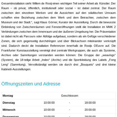
Gesamtinstallation sieht Willem de Rooij einen wichtigen Teil seiner Arbeit als Künstler. Der
Raum – ob privat, öffentlich, institutionell oder sozial – ist dabei zentral. Der Raum
zwischen den einzelnen Werken und die Aussichten auf den städtischen Umraum
schaffen eine Beziehung zwischen dem Werk und dem Betrachter, zwischen dem
Museum und der Stadt.“, sagt Klaus Görner, Kurator der Ausstellung. Durch die bewusste
Einbindung von Zwischenräumen und Fensteröffnungen stellt die Installation im MMK 2
Verbindungen zwischen dem Innenraum und der äußeren Umgebung her. Die Präsentation
ist dabei nicht als Parcours oder Abfolge aufgebaut, sondern als ein Gefüge verschiedener
Zonen, die sich gegenseitig durchdringen und über Blickachsen miteinander verknüpft
sind. Dadurch deckt die Installation Referenzen innerhalb de Rooijs OEuvre auf. Die
Frankfurter Kunstausstellung vereinigt drei zentrale Werkgruppen, die auch als Systeme,
Archive oder Sammlungen verstanden werden können: Die Gruppe der „weavings“
(System), die 18-teilge Arbeit „Index“ (Archiv) und die Sportkleidung des Labels „Fong
Leng“ (Sammlung). Vervollständigt werden sie durch drei „Bouquets“ und drei kleine
Kabinett-Ausstellungen.
Öffnungszeiten und Adresse
Montag
Geschlossen
Dienstag
10:00:00
-
18:00:00
Mittwoch
10:00:00
-
20:00:00
Donnerstag
10:00:00
-
18:00:00