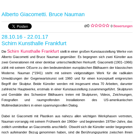
Alberto Giacometti. Bruce Nauman
0
Ø
0
Bewertungen
28.10.16 - 22.01.17
Schirn Kunsthalle Frankfurt
Schirn Kunsthalle Frankfurt
Die
stellt in einer großen Kunstausstellung Werke von
Alberto Giacometti und Bruce Nauman gegenüber. Es begegnen sich zwei Künstler aus
zwei Generationen mit einer denkbar unterschiedlichen Herkunft: Giacometti (1901–1966)
zählt mit seinem OEuvre zu den bedeutendsten europäischen Bildhauern der klassischen
Moderne. Nauman (*1941) steht mit seinem vielgestaltigen Werk für die radikalen
Umwälzungen der Gegenwartskunst seit 1960 und für einen konzeptuell entgrenzten
Begriff der Skulptur. Beide Künstler werden mit insgesamt etwa 70 Arbeiten, darunter
zahlreiche Hauptwerke, erstmals in einer Kunstausstellung zusammengeführt. Skulpturen
und Gemälde des Schweizer Bildhauers treten mit Skulpturen, Videos, Zeichnungen,
Fotografien und raumgreifenden Installationen des US-amerikanischen
Multimediakünstlers in einen spannungsvollen Dialog.
Dabei ist Giacometti mit Plastiken aus nahezu allen wichtigen Werkphasen vertreten,
Nauman vorrangig mit seinem Frühwerk der 1960er- und beginnenden 1970er-Jahre, das
zeitlich unmittelbar an Giacomettis anschließt. Obwohl sich die Künstler weder begegneten
noch aufeinander Bezug genommen haben, sind die Berührungspunkte zwischen ihnen