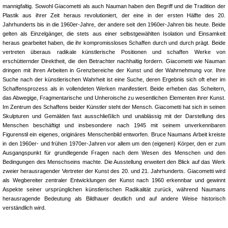
mannigfaltig. Sowohl Giacometti als auch Nauman haben den Begriff und die Tradition der
Plastik aus ihrer Zeit heraus revolutioniert, der eine in der ersten Hälfte des 20.
Jahrhunderts bis in die 1960er-Jahre, der andere seit den 1960er-Jahren bis heute. Beide
gelten als Einzelgänger, die stets aus einer selbstgewählten Isolation und Einsamkeit
heraus gearbeitet haben, die ihr kompromissloses Schaffen durch und durch prägt. Beide
vertreten überaus radikale künstlerische Positionen und schaffen Werke von
erschütternder Direktheit, die den Betrachter nachhaltig fordern. Giacometti wie Nauman
dringen mit ihren Arbeiten in Grenzbereiche der Kunst und der Wahrnehmung vor. Ihre
Suche nach der künstlerischen Wahrheit ist eine Suche, deren Ergebnis sich oft eher im
Schaffensprozess als in vollendeten Werken manifestiert. Beide erheben das Scheitern,
das Abwegige, Fragmentarische und Unheroische zu wesentlichen Elementen ihrer Kunst.
Im Zentrum des Schaffens beider Künstler steht der Mensch. Giacometti hat sich in seinen
Skulpturen und Gemälden fast ausschließlich und unablässig mit der Darstellung des
Menschen beschäftigt und insbesondere nach 1945 mit seinem unverkennbaren
Figurenstil ein eigenes, originäres Menschenbild entworfen. Bruce Naumans Arbeit kreiste
in den 1960er- und frühen 1970er-Jahren vor allem um den (eigenen) Körper, den er zum
Ausgangspunkt für grundlegende Fragen nach dem Wesen des Menschen und den
Bedingungen des Menschseins machte. Die Ausstellung erweitert den Blick auf das Werk
zweier herausragender Vertreter der Kunst des 20. und 21. Jahrhunderts. Giacometti wird
als Wegbereiter zentraler Entwicklungen der Kunst nach 1960 erkennbar und gewinnt
Aspekte seiner ursprünglichen künstlerischen Radikalität zurück, während Naumans
herausragende Bedeutung als Bildhauer deutlich und auf andere Weise historisch
verständlich wird.