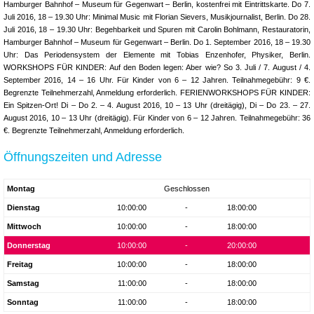
Hamburger Bahnhof – Museum für Gegenwart – Berlin, kostenfrei mit Eintrittskarte. Do 7.
Juli 2016, 18 – 19.30 Uhr: Minimal Music mit Florian Sievers, Musikjournalist, Berlin. Do 28.
Juli 2016, 18 – 19.30 Uhr: Begehbarkeit und Spuren mit Carolin Bohlmann, Restauratorin,
Hamburger Bahnhof – Museum für Gegenwart – Berlin. Do 1. September 2016, 18 – 19.30
Uhr: Das Periodensystem der Elemente mit Tobias Enzenhofer, Physiker, Berlin.
WORKSHOPS FÜR KINDER: Auf den Boden legen: Aber wie? So 3. Juli / 7. August / 4.
September 2016, 14 – 16 Uhr. Für Kinder von 6 – 12 Jahren. Teilnahmegebühr: 9 €.
Begrenzte Teilnehmerzahl, Anmeldung erforderlich. FERIENWORKSHOPS FÜR KINDER:
Ein Spitzen-Ort! Di – Do 2. – 4. August 2016, 10 – 13 Uhr (dreitägig), Di – Do 23. – 27.
August 2016, 10 – 13 Uhr (dreitägig). Für Kinder von 6 – 12 Jahren. Teilnahmegebühr: 36
€. Begrenzte Teilnehmerzahl, Anmeldung erforderlich.
Öffnungszeiten und Adresse
Montag
Geschlossen
Dienstag
10:00:00
-
18:00:00
Mittwoch
10:00:00
-
18:00:00
Donnerstag
10:00:00
-
20:00:00
Freitag
10:00:00
-
18:00:00
Samstag
11:00:00
-
18:00:00
Sonntag
11:00:00
-
18:00:00