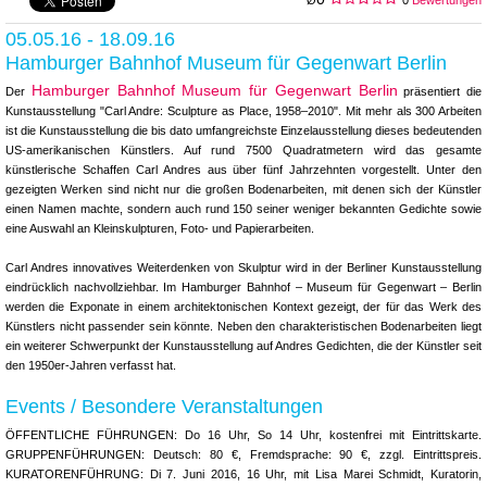
05.05.16 - 18.09.16
Hamburger Bahnhof Museum für Gegenwart Berlin
Hamburger Bahnhof Museum für Gegenwart Berlin
Der
präsentiert die
Kunstausstellung "Carl Andre: Sculpture as Place, 1958–2010". Mit mehr als 300 Arbeiten
ist die Kunstausstellung die bis dato umfangreichste Einzelausstellung dieses bedeutenden
US-amerikanischen Künstlers. Auf rund 7500 Quadratmetern wird das gesamte
künstlerische Schaffen Carl Andres aus über fünf Jahrzehnten vorgestellt. Unter den
gezeigten Werken sind nicht nur die großen Bodenarbeiten, mit denen sich der Künstler
einen Namen machte, sondern auch rund 150 seiner weniger bekannten Gedichte sowie
eine Auswahl an Kleinskulpturen, Foto- und Papierarbeiten.
Carl Andres innovatives Weiterdenken von Skulptur wird in der Berliner Kunstausstellung
eindrücklich nachvollziehbar. Im Hamburger Bahnhof – Museum für Gegenwart – Berlin
werden die Exponate in einem architektonischen Kontext gezeigt, der für das Werk des
Künstlers nicht passender sein könnte. Neben den charakteristischen Bodenarbeiten liegt
ein weiterer Schwerpunkt der Kunstausstellung auf Andres Gedichten, die der Künstler seit
den 1950er-Jahren verfasst hat.
Events / Besondere Veranstaltungen
ÖFFENTLICHE FÜHRUNGEN: Do 16 Uhr, So 14 Uhr, kostenfrei mit Eintrittskarte.
GRUPPENFÜHRUNGEN: Deutsch: 80 €, Fremdsprache: 90 €, zzgl. Eintrittspreis.
KURATORENFÜHRUNG: Di 7. Juni 2016, 16 Uhr, mit Lisa Marei Schmidt, Kuratorin,