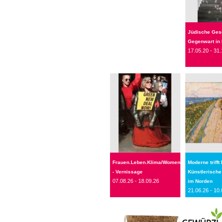
Jüdische Ges
Gegenwart in
17.05.20 - 31.
Frauen.Leben.Klima/Women.Life.Climate
Moderne trifft
- Vernissage
Künstlerische
07.08.26 - 18.09.26
im Norden
21.06.26 - 10.