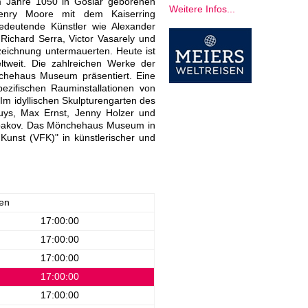
im Jahre 1050 in Goslar geborenen
Weitere Infos...
Henry Moore mit dem Kaiserring
edeutende Künstler wie Alexander
Richard Serra, Victor Vasarely und
zeichnung untermauerten. Heute ist
ltweit. Die zahlreichen Werke der
nchehaus Museum präsentiert. Eine
ezifischen Rauminstallationen von
m idyllischen Skulpturengarten des
ys, Max Ernst, Jenny Holzer und
 Kabakov. Das Mönchehaus Museum in
unst (VFK)" in künstlerischer und
en
17:00:00
17:00:00
17:00:00
17:00:00
17:00:00