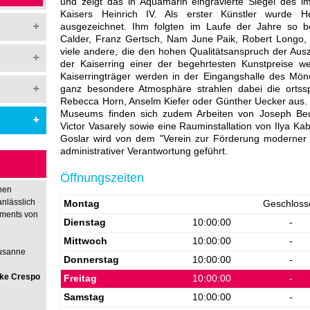
und zeigt das in Aquamarin eingravierte Siegel des 
Kaisers Heinrich IV. Als erster Künstler wurde 
ausgezeichnet. Ihm folgten im Laufe der Jahre so b
Calder, Franz Gertsch, Nam June Paik, Robert Longo, 
viele andere, die den hohen Qualitätsanspruch der Aus
der Kaiserring einer der begehrtesten Kunstpreise we
Kaiserringträger werden in der Eingangshalle des Mö
ganz besondere Atmosphäre strahlen dabei die ortssp
Rebecca Horn, Anselm Kiefer oder Günther Uecker aus. I
Museums finden sich zudem Arbeiten von Joseph Beu
Victor Vasarely sowie eine Rauminstallation von Ilya
Goslar wird von dem "Verein zur Förderung moderner K
administrativer Verantwortung geführt.
Öffnungszeiten
hen
anlässlich
Montag
Geschloss
nments von
Dienstag
10:00:00
-
Mittwoch
10:00:00
-
Susanne
Donnerstag
10:00:00
-
rike Crespo
Freitag
10:00:00
-
Samstag
10:00:00
-