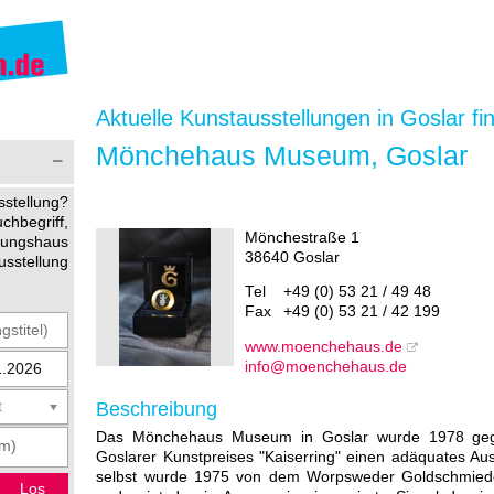
Aktuelle Kunstausstellungen in Goslar fi
Mönchehaus Museum, Goslar
stellung?
begriff,
Mönchestraße 1
ltungshaus
38640 Goslar
usstellung
Tel
+49 (0) 53 21 / 49 48
Fax
+49 (0) 53 21 / 42 199
www.moenchehaus.de
info@moenchehaus.de
Beschreibung
t
Das Mönchehaus Museum in Goslar wurde 1978 gegr
Goslarer Kunstpreises "Kaiserring" einen adäquates Aus
selbst wurde 1975 von dem Worpsweder Goldschmiede