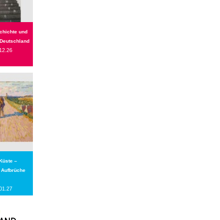
chichte und
 Deutschland
12.26
 Küste –
 Aufbrüche
01.27