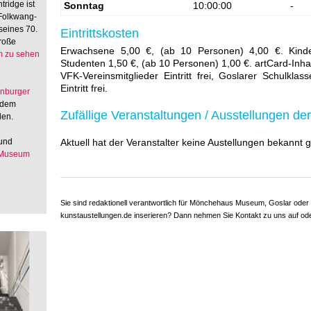
tridge ist
Sonntag
10:00:00
-
 Folkwang-
seines 70.
Eintrittskosten
große
Erwachsene 5,00 €, (ab 10 Personen) 4,00 €. Kinde
 zu sehen
Studenten 1,50 €, (ab 10 Personen) 1,00 €. artCard-Inha
VFK-Vereinsmitglieder Eintritt frei, Goslarer Schulklass
Eintritt frei.
enburger
 dem
Zufällige Veranstaltungen / Ausstellungen der
den.
 und
Aktuell hat der Veranstalter keine Austellungen bekannt
 Museum
Sie sind redaktionell verantwortlich für Mönchehaus Museum, Goslar oder
kunstaustellungen.de inserieren? Dann nehmen Sie Kontakt zu uns auf o