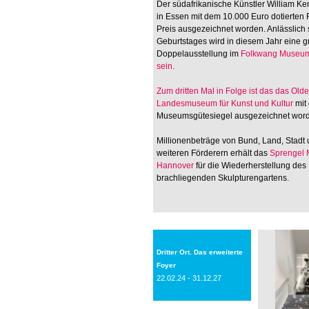
Der südafrikanische Künstler William Ken
in Essen mit dem 10.000 Euro dotierten
Preis ausgezeichnet worden. Anlässlich 
Geburtstages wird in diesem Jahr eine 
Doppelausstellung im
Folkwang Museum
sein.
Zum dritten Mal in Folge ist das
das Old
Landesmuseum für Kunst und Kultur
mit
Museumsgütesiegel ausgezeichnet wor
Millionenbeträge von Bund, Land, Stadt
weiteren Förderern erhält das
Sprengel
Hannover
für die Wiederherstellung des
brachliegenden Skulpturengartens.
Dritter Ort. Das erweiterte
Foyer
22.02.24 - 31.12.27