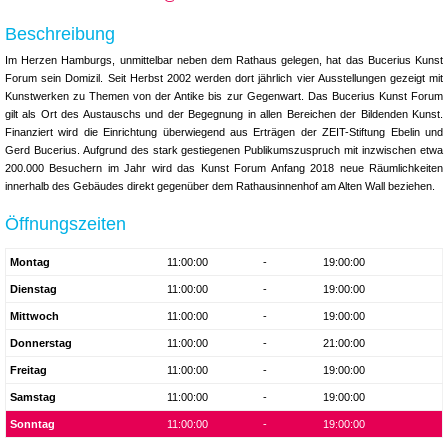
Beschreibung
Im Herzen Hamburgs, unmittelbar neben dem Rathaus gelegen, hat das Bucerius Kunst
Forum sein Domizil. Seit Herbst 2002 werden dort jährlich vier Ausstellungen gezeigt mit
Kunstwerken zu Themen von der Antike bis zur Gegenwart. Das Bucerius Kunst Forum
gilt als Ort des Austauschs und der Begegnung in allen Bereichen der Bildenden Kunst.
Finanziert wird die Einrichtung überwiegend aus Erträgen der ZEIT-Stiftung Ebelin und
Gerd Bucerius. Aufgrund des stark gestiegenen Publikumszuspruch mit inzwischen etwa
200.000 Besuchern im Jahr wird das Kunst Forum Anfang 2018 neue Räumlichkeiten
innerhalb des Gebäudes direkt gegenüber dem Rathausinnenhof am Alten Wall beziehen.
Öffnungszeiten
Montag
11:00:00
-
19:00:00
Dienstag
11:00:00
-
19:00:00
Mittwoch
11:00:00
-
19:00:00
Donnerstag
11:00:00
-
21:00:00
Freitag
11:00:00
-
19:00:00
Samstag
11:00:00
-
19:00:00
Sonntag
11:00:00
-
19:00:00