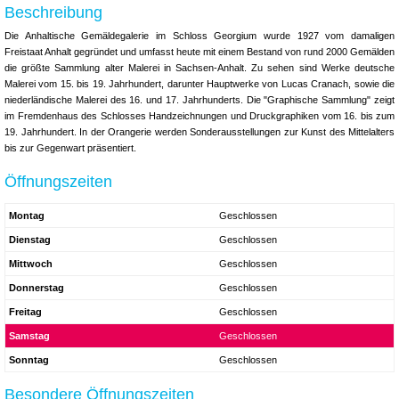
Beschreibung
Die Anhaltische Gemäldegalerie im Schloss Georgium wurde 1927 vom damaligen
Freistaat Anhalt gegründet und umfasst heute mit einem Bestand von rund 2000 Gemälden
die größte Sammlung alter Malerei in Sachsen-Anhalt. Zu sehen sind Werke deutsche
Malerei vom 15. bis 19. Jahrhundert, darunter Hauptwerke von Lucas Cranach, sowie die
niederländische Malerei des 16. und 17. Jahrhunderts. Die "Graphische Sammlung" zeigt
im Fremdenhaus des Schlosses Handzeichnungen und Druckgraphiken vom 16. bis zum
19. Jahrhundert. In der Orangerie werden Sonderausstellungen zur Kunst des Mittelalters
bis zur Gegenwart präsentiert.
Öffnungszeiten
Montag
Geschlossen
Dienstag
Geschlossen
Mittwoch
Geschlossen
Donnerstag
Geschlossen
Freitag
Geschlossen
Samstag
Geschlossen
Sonntag
Geschlossen
Besondere Öffnungszeiten