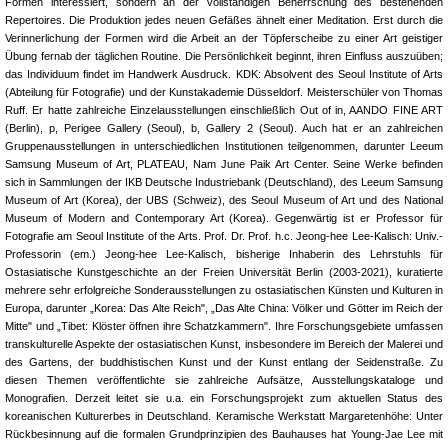
Formen interessiert, sondern an der vollständigen Beherrschung des bestehenden
Repertoires. Die Produktion jedes neuen Gefäßes ähnelt einer Meditation. Erst durch die
Verinnerlichung der Formen wird die Arbeit an der Töpferscheibe zu einer Art geistiger
Übung fernab der täglichen Routine. Die Persönlichkeit beginnt, ihren Einfluss auszuüben;
das Individuum findet im Handwerk Ausdruck. KDK: Absolvent des Seoul Institute of Arts
(Abteilung für Fotografie) und der Kunstakademie Düsseldorf. Meisterschüler von Thomas
Ruff. Er hatte zahlreiche Einzelausstellungen einschließlich Out of in, AANDO FINE ART
(Berlin), p, Perigee Gallery (Seoul), b, Gallery 2 (Seoul). Auch hat er an zahlreichen
Gruppenausstellungen in unterschiedlichen Institutionen teilgenommen, darunter Leeum
Samsung Museum of Art, PLATEAU, Nam June Paik Art Center. Seine Werke befinden
sich in Sammlungen der IKB Deutsche Industriebank (Deutschland), des Leeum Samsung
Museum of Art (Korea), der UBS (Schweiz), des Seoul Museum of Art und des National
Museum of Modern and Contemporary Art (Korea). Gegenwärtig ist er Professor für
Fotografie am Seoul Institute of the Arts. Prof. Dr. Prof. h.c. Jeong-hee Lee-Kalisch: Univ.-
Professorin (em.) Jeong-hee Lee-Kalisch, bisherige Inhaberin des Lehrstuhls für
Ostasiatische Kunstgeschichte an der Freien Universität Berlin (2003-2021), kuratierte
mehrere sehr erfolgreiche Sonderausstellungen zu ostasiatischen Künsten und Kulturen in
Europa, darunter „Korea: Das Alte Reich", „Das Alte China: Völker und Götter im Reich der
Mitte" und „Tibet: Klöster öffnen ihre Schatzkammern". Ihre Forschungsgebiete umfassen
transkulturelle Aspekte der ostasiatischen Kunst, insbesondere im Bereich der Malerei und
des Gartens, der buddhistischen Kunst und der Kunst entlang der Seidenstraße. Zu
diesen Themen veröffentlichte sie zahlreiche Aufsätze, Ausstellungskataloge und
Monografien. Derzeit leitet sie u.a. ein Forschungsprojekt zum aktuellen Status des
koreanischen Kulturerbes in Deutschland. Keramische Werkstatt Margaretenhöhe: Unter
Rückbesinnung auf die formalen Grundprinzipien des Bauhauses hat Young-Jae Lee mit