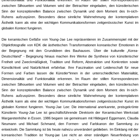
zwischen Silhouetten und Volumen wird der Betrachter eingeladen, den künstlerischen
Sinn der konzeptionellen Balance zwischen Dynamik und dem Moment des In-sich-
Ruhens aufzuspüren. Besonders diese sinnliche Wahrnehmung der kontemplativen
Ästhetik kann als eine der wichtigen Kommunikationsformen zeitgenössischer Kunst im
globalen Kontext fungieren.
Die keramischen Gefäße von Young-Jae Lee repräsentieren im Zusammenspiel mit der
Objektfotografie von KDK die ästhetischen Transformationen koreanischer Emotionen in
der Begegnung mit den Grundideen des Bauhauses. Über die kulturelle „Korea-
Deutschland" - Begegnung hinaus machen ihre Werke die Synthese von künstlerischer
Freiheit und Zweckmäßigkeit, Tradition und Reform, Abstraktion und Konkretion sowie
Künstlichkeit und Natürlichkeit erfahrbar. Ihre Faszination und Leidenschaft für neue
Formen und Farben lassen die Künstler*innen in der unterschiedlichen Materialität,
Dimensionalität und Funktionalität erkennen. Im Raum der stillen Korrespondenzen
zwischen Silhouetten und Volumen wird der Betrachter eingeladen, den künstlerischen
Sinn der konzeptionellen Balance zwischen Dynamik und dem Moment des In-sich-
Ruhens aufzuspüren. Besonders diese sinnliche Wahrnehmung der kontemplativen
Ästhetik kann als eine der wichtigen Kommunikationsformen zeitgenössischer Kunst im
globalen Kontext fungieren. Young-Jae Lee: Die international anerkannte, preisgekrönte
Künstlerin Young-Jae Lee ist geschäftsführende Direktorin der Keramischen Werkstatt
Margaretenhöhe in Essen. 1986 begann sie gemeinsam mit Hildegard Eggemann, Claudia
Neumann und Michael Schmand, den Formen- und Farbkanon der Sammlung zu
entwickeln. Die Sammlung ist bis heute nahezu unverändert geblieben. Im Einklang mit der
koreanischen Tradition ist Young-jae Lee nicht an einer ständigen Neuerfindung von