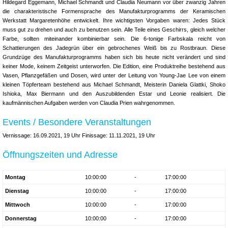
Hildegard Eggemann, Michael Schmandt und Claudia Neumann vor über zwanzig Jahren
die charakteristische Formensprache des Manufakturprogramms der Keramischen
Werkstatt Margaretenhöhe entwickelt. Ihre wichtigsten Vorgaben waren: Jedes Stück
muss gut zu drehen und auch zu benutzen sein. Alle Teile eines Geschirrs, gleich welcher
Farbe, sollten miteinander kombinierbar sein. Die 6-tonige Farbskala reicht von
Schattierungen des Jadegrün über ein gebrochenes Weiß bis zu Rostbraun. Diese
Grundzüge des Manufakturprogramms haben sich bis heute nicht verändert und sind
keiner Mode, keinem Zeitgeist unterworfen. Die Edition, eine Produktreihe bestehend aus
Vasen, Pflanzgefäßen und Dosen, wird unter der Leitung von Young-Jae Lee von einem
kleinen Töpferteam bestehend aus Michael Schmandt, Meisterin Daniela Glattki, Shoko
Ishioka, Max Biermann und den Auszubildenden Estar und Leonie realisiert. Die
kaufmännischen Aufgaben werden von Claudia Prien wahrgenommen.
Events / Besondere Veranstaltungen
Vernissage: 16.09.2021, 19 Uhr Finissage: 11.11.2021, 19 Uhr
Öffnungszeiten und Adresse
Montag
10:00:00
-
17:00:00
Dienstag
10:00:00
-
17:00:00
Mittwoch
10:00:00
-
17:00:00
Donnerstag
10:00:00
-
17:00:00