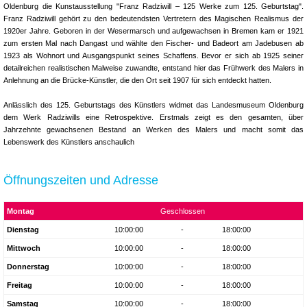
Oldenburg die Kunstausstellung "Franz Radziwill – 125 Werke zum 125. Geburtstag".
Franz Radziwill gehört zu den bedeutendsten Vertretern des Magischen Realismus der
1920er Jahre. Geboren in der Wesermarsch und aufgewachsen in Bremen kam er 1921
zum ersten Mal nach Dangast und wählte den Fischer- und Badeort am Jadebusen ab
1923 als Wohnort und Ausgangspunkt seines Schaffens. Bevor er sich ab 1925 seiner
detailreichen realistischen Malweise zuwandte, entstand hier das Frühwerk des Malers in
Anlehnung an die Brücke-Künstler, die den Ort seit 1907 für sich entdeckt hatten.
Anlässlich des 125. Geburtstags des Künstlers widmet das Landesmuseum Oldenburg
dem Werk Radziwills eine Retrospektive. Erstmals zeigt es den gesamten, über
Jahrzehnte gewachsenen Bestand an Werken des Malers und macht somit das
Lebenswerk des Künstlers anschaulich
Öffnungszeiten und Adresse
Montag
Geschlossen
Dienstag
10:00:00
-
18:00:00
Mittwoch
10:00:00
-
18:00:00
Donnerstag
10:00:00
-
18:00:00
Freitag
10:00:00
-
18:00:00
Samstag
10:00:00
-
18:00:00