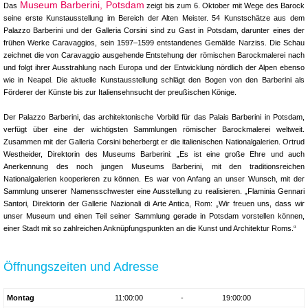
Museum Barberini, Potsdam
Das
zeigt bis zum 6. Oktober mit Wege des Barock
seine erste Kunstausstellung im Bereich der Alten Meister. 54 Kunstschätze aus dem
Palazzo Barberini und der Galleria Corsini sind zu Gast in Potsdam, darunter eines der
frühen Werke Caravaggios, sein 1597–1599 entstandenes Gemälde Narziss. Die Schau
zeichnet die von Caravaggio ausgehende Entstehung der römischen Barockmalerei nach
und folgt ihrer Ausstrahlung nach Europa und der Entwicklung nördlich der Alpen ebenso
wie in Neapel. Die aktuelle Kunstausstellung schlägt den Bogen von den Barberini als
Förderer der Künste bis zur Italiensehnsucht der preußischen Könige.
Der Palazzo Barberini, das architektonische Vorbild für das Palais Barberini in Potsdam,
verfügt über eine der wichtigsten Sammlungen römischer Barockmalerei weltweit.
Zusammen mit der Galleria Corsini beherbergt er die italienischen Nationalgalerien. Ortrud
Westheider, Direktorin des Museums Barberini: „Es ist eine große Ehre und auch
Anerkennung des noch jungen Museums Barberini, mit den traditionsreichen
Nationalgalerien kooperieren zu können. Es war von Anfang an unser Wunsch, mit der
Sammlung unserer Namensschwester eine Ausstellung zu realisieren. „Flaminia Gennari
Santori, Direktorin der Gallerie Nazionali di Arte Antica, Rom: „Wir freuen uns, dass wir
unser Museum und einen Teil seiner Sammlung gerade in Potsdam vorstellen können,
einer Stadt mit so zahlreichen Anknüpfungspunkten an die Kunst und Architektur Roms.“
Öffnungszeiten und Adresse
Montag
11:00:00
-
19:00:00