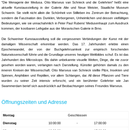
"Die Menagerie der Medusa. Otto Marseus van Schrieck und die Gelehrten" heißt eine
aktuelle Kunstausstellung in der Galerie Alte und Neue Meister, Staatliche Museum
Schwerin. Sie stellt nicht allein die Schönheit von Stillleben ins Zentrum der Betrachtung,
sondern die Faszination des Dunklen, Verborgenen, Unheimlichen und dessen vielfältigen
Bedeutungen, wie sie unnachahmlich in Peter Paul Rubens' Medusenhaupt zum Ausdruck
kommen, der kostbaren Leihgabe aus der Moravischen Galerie in Brno.
Die Schweriner Kunstausstellung soll die vergessenen Verbindungen der Kunst mit der
damaligen Wissenschaft erkennbar werden. Das 17. Jahrhundert erlebte einen
Epochenwandel, der von der Buchgelehrsamkeit zur empirisch forschenden
Naturwissenschaft führte und die Grundlage unseres heutigen Weltbildes schuf. Es ist das
Jahrhundert des Mikroskops. Bis dahin unbekannte visuelle Welten, Dinge, die nie zuvor
gesehen worden waren, verlangten nach Darstellung. Künstler gehörten damals zu den
inneren Kreisen der Wissenschaft. Otto Marseus van Schrieck stellte Pilze, Insekten und
Spinnen, Amphibien und Reptilien, vor allem Schlangen, dar. All diese Pflanzen und Tiere
wurden zu seiner Zeit intensiv erforscht, und ein berühmter Gelehrter wie Jan
Swammerdam berief sich ausdrücklich auf Beobachtungen seines Freundes Marseus.
Öffnungszeiten und Adresse
Montag
Geschlossen
Dienstag
10:00:00
-
17:00:00