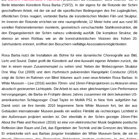
Berlin lebenden Künstlerin Rosa Barba (*1972). In der eigens für die Rotunde der Schirn
geschaffenen Arbeit, mit der sie auf die spezifischen Bedingungen des frei zugänglichen,
öffentlichen Ortes reagiert, verbindet Barba die künstlerischen Medien Film und Skulptur.
Im Inneren der Rotunde errichtet sie eine raumgreifende, 12 Meter hohe und aus rund 80
seriellen Rahmenelementen montierte, geometrisch verschachtelte Stahlkonstruktion, die
den Eingangsbereich der Schirn nahezu vollständig ausfüllt. Die komplexe Struktur, die
ebenso an einen Rohbau wie an die konstruktivistischen Visionen des frühen 20.
Jahrhunderts erinnert, eröffnet den Besuchern vielfältige Assoziationsmöglichkeiten.
Rosa Barba nutzt die Installation als Bühne für eine dynamische Choreografie aus Bild,
Licht und Sound. Dabei greift die Künstlerin auf eine Auswahl eigener Arbeiten zurück, die
hier in einem neuen Zusammenspiel zu sehen sind. Neben der filmbezogenen Skulptur
One Way Out (2009) und dem rhythmisch pulsierenden Klangobjekt Conductor (2014)
zeigt die Schirn im Rahmen von Blind Volumes auch zwei neue Arbeiten Rosa Barbas: In
White Museum – Live (2016) werden 70mm- und 16mm-Filmprojektoren zu Akteuren eines
akustisch gesteuerten Lichtspiels. Die Arbeit ist aus einer gleichnamigen Live-Performance
hervorgegangen, die Barba im Frühjahr dieses Jahres zusammen mit dem bekannten US-
amerikanischen Schlagzeuger Chad Taylor im MoMA PS1 in New York aufgeführt hat.
Damit setzt sie ihre bereits 2010 begonnene Serie White Museum fort, bei der aus
Gebäuden internationaler Museen jeweils ein weißes Filmbild als rechteckiges Lichtfeld in
den Außenraum projiziert worden ist. Der ebenfalls in der Schirn gezeigte 16mm-Film
About the Plate and Receiver (2016) ist eine von elektronischer Musik begleitete poetische
Reflexion über Raum und Zeit, das Eigenleben der Technik und die Grenzen des Wissens.
Er entwickelte sich aus Barbas jüngster Installation der White Museum-Serie, die sie im