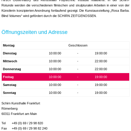
Hirsch Observatory des Rensselaer Polytechnic Institute realisierte. In der Schirn-
Rotunde werden die verschiedenen filmischen und skulpturalen Arbeiten in einer von der
Künstlerin konzipierten Anordnung fortlaufend gezeigt. Die Kunstausstellung „Rosa Barba.
Blind Volumes“ wird gefördert durch die SCHIRN ZEITGENOSSEN.
Öffnungszeiten und Adresse
Montag
Geschlossen
Dienstag
10:00:00
-
19:00:00
Mittwoch
10:00:00
-
22:00:00
Donnerstag
10:00:00
-
22:00:00
Freitag
10:00:00
-
19:00:00
Samstag
10:00:00
-
19:00:00
Sonntag
10:00:00
-
19:00:00
Schirn Kunsthalle Frankfurt
Römerberg
60311 Frankfurt am Main
Tel
+49 (0) 69 / 29 98 820
Fax
+49 (0) 69 / 29 98 82 240