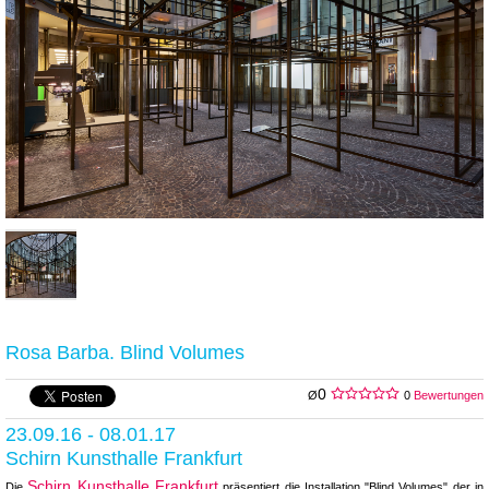
Rosa Barba. Blind Volumes
0
Ø
0
Bewertungen
23.09.16 - 08.01.17
Schirn Kunsthalle Frankfurt
Schirn Kunsthalle Frankfurt
Die
präsentiert die Installation "Blind Volumes" der in